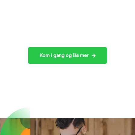
Kri
Ses
Slide 2 of 8.
Kom i gang og läs mer