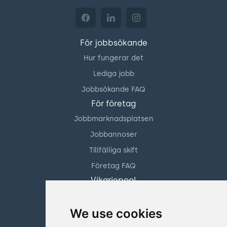
För jobbsökande
Hur fungerar det
Lediga jobb
Jobbsökande FAQ
För företag
Jobbmarknadsplatsen
Jobbannoser
Tillfälliga skift
Företag FAQ
Vikariepool
Hotell och restaurang
We use cookies
Facility management
Detaljhandel och butik