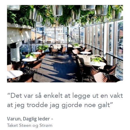
“Det var så enkelt at legge ut en vakt
“V
at jeg trodde jag gjorde noe galt”
og
ba
Varun, Daglig leder -
ak
Taket Steen og Strøm